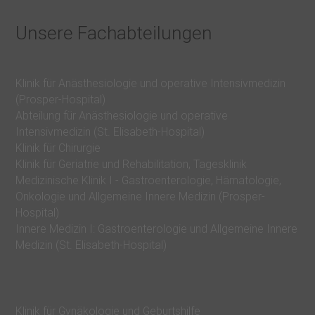
i
k
Unsere Fachabteilungen
u
m
P
Klinik für Anästhesiologie und operative Intensivmedizin
(Prosper-Hospital)
R
Abteilung für Anästhesiologie und operative
O
Intensivmedizin (St. Elisabeth-Hospital)
S
Klinik für Chirurgie
E
Klinik für Geriatrie und Rehabilitation, Tagesklinik
Medizinische Klinik I - Gastroenterologie, Hämatologie,
L
Onkologie und Allgemeine Innere Medizin (Prosper-
I
Hospital)
S
Innere Medizin I: Gastroenterologie und Allgemeine Innere
Medizin (St. Elisabeth-Hospital)
E
i
n
K
Klinik für Gynäkologie und Geburtshilfe