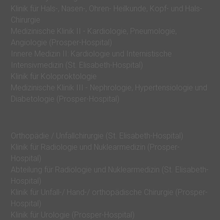
Klinik für Hals-, Nasen-, Ohren- Heilkunde, Kopf- und Hals-
r
Chirurgie
a
Medizinische Klinik II - Kardiologie, Pneumologie,
n
Angiologie (Prosper-Hospital)
k
Innere Medizin II: Kardiologie und Internistische
Intensivmedizin (St. Elisabeth-Hospital)
e
Klinik für Koloproktologie
n
Medizinische Klinik III - Nephrologie, Hypertensiologie und
h
Diabetologie (Prosper-Hospital)
a
u
Orthopädie / Unfallchirurgie (St. Elisabeth-Hospital)
s
Klinik für Radiologie und Nuklearmedizin (Prosper-
‒
Hospital)
z
Abteilung für Radiologie und Nuklearmedizin (St. Elisabeth-
Hospital)
w
Klinik für Unfall-/ Hand-/ orthopädische Chirurgie (Prosper-
e
Hospital)
i
Klinik für Urologie (Prosper-Hospital)