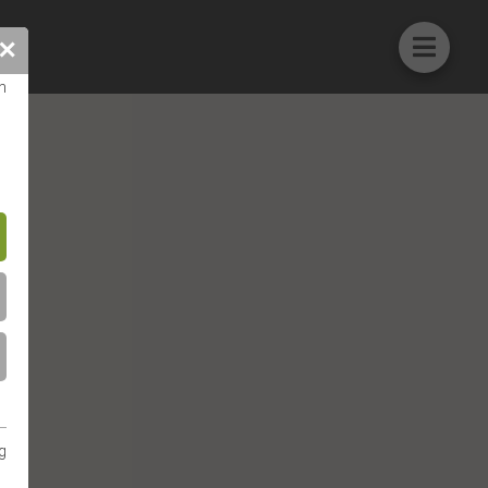
✕
n
g