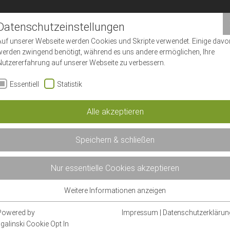
Datenschutzeinstellungen
Auf unserer Webseite werden Cookies und Skripte verwendet. Einige davo
werden zwingend benötigt, während es uns andere ermöglichen, Ihre
Nutzererfahrung auf unserer Webseite zu verbessern.
Essentiell
Statistik
Alle akzeptieren
Speichern & schließen
Nur essentielle Cookies akzeptieren
Weitere Informationen anzeigen
Essentiell
Essentielle Cookies werden für grundlegende Funktionen der Webseite
Powered by
Impressum
|
Datenschutzerklärun
benötigt. Dadurch ist gewährleistet, dass die Webseite einwandfrei
sgalinski Cookie Opt In