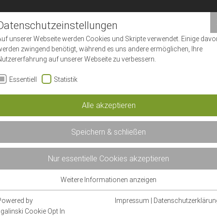
Datenschutzeinstellungen
Auf unserer Webseite werden Cookies und Skripte verwendet. Einige davo
werden zwingend benötigt, während es uns andere ermöglichen, Ihre
Nutzererfahrung auf unserer Webseite zu verbessern.
Essentiell
Statistik
Alle akzeptieren
oprothetik
Speichern & schließen
Nur essentielle Cookies akzeptieren
ERE EXTERNEN KOOPERATIONSPARTNER
Weitere Informationen anzeigen
Essentiell
ROSE
HÜFTGELENKSANBOHRUNG
Essentielle Cookies werden für grundlegende Funktionen der Webseite
Powered by
Impressum
|
Datenschutzerklärun
benötigt. Dadurch ist gewährleistet, dass die Webseite einwandfrei
sgalinski Cookie Opt In