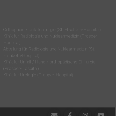
Orthopädie / Unfallchirurgie (St. Elisabeth-Hospital)
Klinik für Radiologie und Nuklearmedizin (Prosper-
Hospital)
Abteilung für Radiologie und Nuklearmedizin (St.
Elisabeth-Hospital)
Klinik für Unfall-/ Hand-/ orthopädische Chirurgie
(Prosper-Hospital)
Klinik für Urologie (Prosper-Hospital)