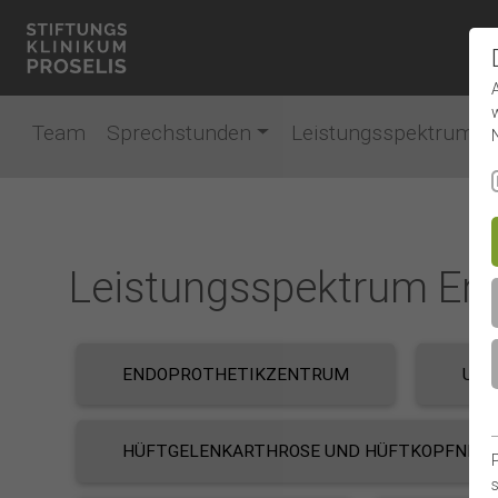
Team
Sprechstunden
Leistungsspektrum
Leistungsspektrum End
ENDOPROTHETIKZENTRUM
UNS
HÜFTGELENKARTHROSE UND HÜFTKOPFNEK