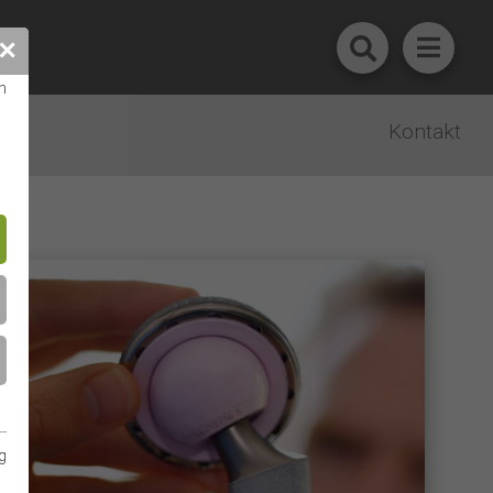
✕
n
Kontakt
g