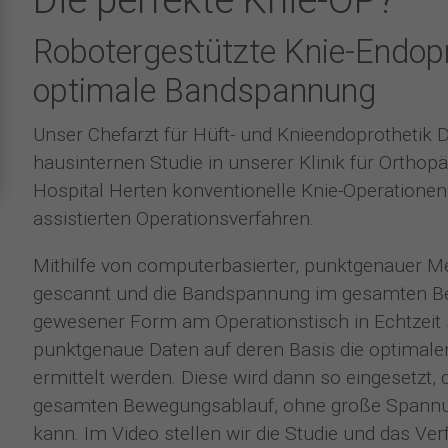
Name
cookie_optin
Cookie von Google Analytics, dass verhindert, das
Zweck
Robotergestützte Knie-Endopr
Anbieter
www.proselis.de
automatisierter Besuch (Bots) gezaählt werden.
optimale Bandspannung
Diese Cookies wird verwendet, um die
Laufzeit
10 Minuten
Zweck
Datenschutzeinstellungen zu speichern
Unser Chefarzt für Hüft- und Knieendoprothetik Dr.
Name
_gid
Laufzeit
1 Jahr
hausinternen Studie in unserer Klinik für Orthopä
Hospital Herten konventionelle Knie-Operationen 
Anbieter
Google Analytics
assistierten Operationsverfahren.
Cookies, das das wiederholte Besuche am selben Tag
Zweck
registriert.
Mithilfe von computerbasierter, punktgenauer M
×
gescannt und die Bandspannung im gesamten Bew
Laufzeit
24 Stunden nach Inaktivität des Besuchers
gewesener Form am Operationstisch in Echtzeit si
punktgenaue Daten auf deren Basis die optimalen
ermittelt werden. Diese wird dann so eingesetzt,
gesamten Bewegungsablauf, ohne große Spannun
kann. Im Video stellen wir die Studie und das Ver