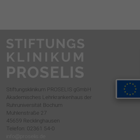
Stiftungsklinikum PROSELIS gGmbH
Akademisches Lehrkrankenhaus der
Ruhruniversität Bochum
Mühlenstraße 27
45659 Recklinghausen
Telefon: 02361 54-0
info@proselis.de