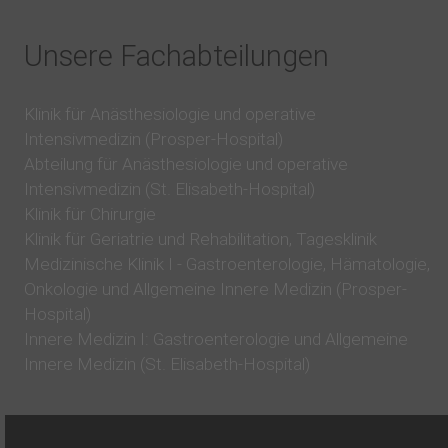
Unsere Fachabteilungen
Klinik für Anästhesiologie und operative
Intensivmedizin (Prosper-Hospital)
Abteilung für Anästhesiologie und operative
Intensivmedizin (St. Elisabeth-Hospital)
Klinik für Chirurgie
Klinik für Geriatrie und Rehabilitation, Tagesklinik
Medizinische Klinik I - Gastroenterologie, Hämatologie,
Onkologie und Allgemeine Innere Medizin (Prosper-
Hospital)
Innere Medizin I: Gastroenterologie und Allgemeine
Innere Medizin (St. Elisabeth-Hospital)