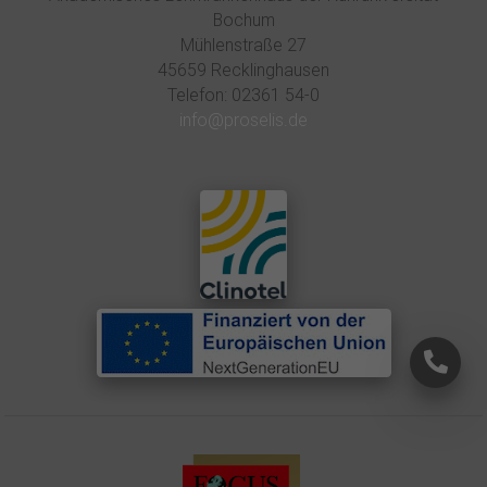
16.00
Uhr
und
Bochum
Mühlenstraße 27
Freitag
von
45659 Recklinghausen
8.30
Telefon: 02361 54-0
Uhr
info@proselis.de
bis
14.30
Uhr.
×