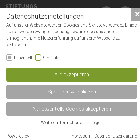
×
✕
Datenschutzeinstellungen
Auf unserer Webseite werden Cookies und Skripte verwendet. Einige
davon werden zwingend benötigt, während es uns andere
ermöglichen, Ihre Nutzererfahrung auf unserer Webseite zu
verbessern.
FAQ - Häufige Fragen
Essentiell
Statistik
Alle akzeptieren
Ihr
Speichern & schließen
Kontakt
zum
Nur essentielle Cookies akzeptieren
Personalmanagement
Weitere Informationen anzeigen
Einreichung der Bewerbung &
Essentiell
Bewerbungsstatus
Essentielle Cookies werden für grundlegende Funktionen der
Powered by
Impressum
|
Datenschutzerklärung