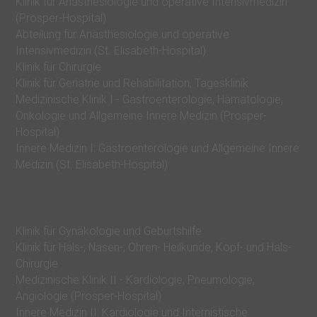
u
Klinik für Anästhesiologie und operative Intensivmedizin
(Prosper-Hospital)
m
Abteilung für Anästhesiologie und operative
P
Intensivmedizin (St. Elisabeth-Hospital)
R
Klinik für Chirurgie
O
Klinik für Geriatrie und Rehabilitation, Tagesklinik
Medizinische Klinik I - Gastroenterologie, Hämatologie,
S
Onkologie und Allgemeine Innere Medizin (Prosper-
E
Hospital)
L
Innere Medizin I: Gastroenterologie und Allgemeine Innere
I
Medizin (St. Elisabeth-Hospital)
S
E
i
Klinik für Gynäkologie und Geburtshilfe
Klinik für Hals-, Nasen-, Ohren- Heilkunde, Kopf- und Hals-
n
Chirurgie
K
Medizinische Klinik II - Kardiologie, Pneumologie,
r
Angiologie (Prosper-Hospital)
a
Innere Medizin II: Kardiologie und Internistische