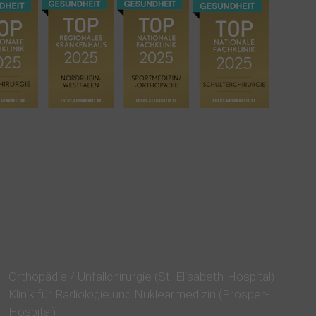
Orthopädie / Unfallchirurgie (St. Elisabeth-Hospital)
Klinik für Radiologie und Nuklearmedizin (Prosper-
Hospital)