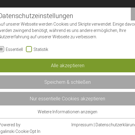
Datenschutzeinstellungen
Auf unserer Webseite werden Cookies und Skripte verwendet. Einige davo
werden zwingend benötigt, während es uns andere ermöglichen, Ihre
Nutzererfahrung auf unserer Webseite zu verbessern.
Essentiell
Statistik
Alle akzeptieren
Speichern & schließen
Nur essentielle Cookies akzeptieren
Weitere Informationen anzeigen
Essentiell
Essentielle Cookies werden für grundlegende Funktionen der Webseite
Powered by
Impressum
|
Datenschutzerklärun
benötigt. Dadurch ist gewährleistet, dass die Webseite einwandfrei
sgalinski Cookie Opt In