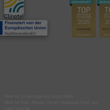
i
n
i
k
u
m
P
R
O
S
E
L
I
S
Klinik für Gynäkologie und Geburtshilfe
E
Klinik für Hals-, Nasen-, Ohren- Heilkunde, Kopf- und
Hals-Chirurgie
i