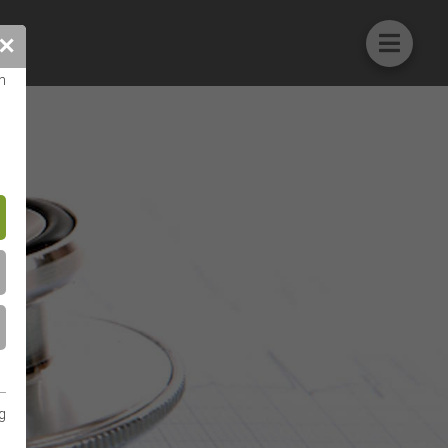
✕
n
g