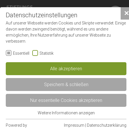
×
✕
Datenschutzeinstellungen
Auf unserer Webseite werden Cookies und Skripte verwendet. Einige
davon werden zwingend benötigt, während es uns andere
ermöglichen, Ihre Nutzererfahrung auf unserer Webseite zu
verbessern.
Essentiell
Statistik
Alle akzeptieren
Speichern & schließen
Nur essentielle Cookies akzeptieren
Weitere Informationen anzeigen
Essentiell
Essentielle Cookies werden für grundlegende Funktionen der
Powered by
Impressum
|
Datenschutzerklärung