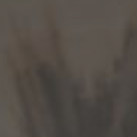
Elektive
stationäre
Aufnahmen
Tel.:
02366
153201
Ambulante
Endoskopien
Tel.:
02366
1573288