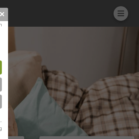
✕
n
g