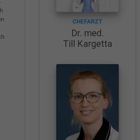
-
ch
en
CHEFARZT
Dr. med.
ch
Till Kargetta
m