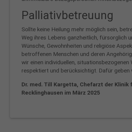
alexandra.schneider@proselis.de
Palliativbetreuung
Ambulanz-
und
Sollte keine Heilung mehr möglich sein, bet
Sprechzeiten
Weg ihres Lebens ganzheitlich, fürsorglich un
Wünsche, Gewohnheiten und religiöse Aspekt
Notfälle
betroffenen Menschen und deren Angehörige.
jederzeit!
wir einen individuellen, situationsbezogen
Alle
respektiert und berücksichtigt. Dafür geben
Ambulanz-
und
Dr. med. Till Kargetta, Chefarzt der Klinik 
Sprechzeiten
Recklinghausen im März 2025
erfahren
Sie
über
das