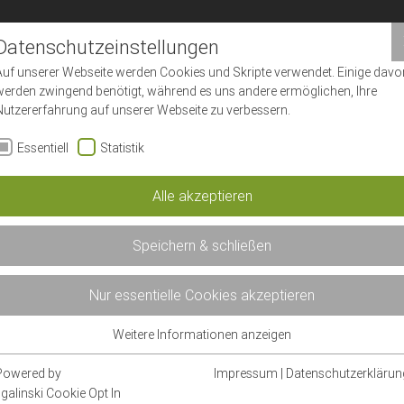
Datenschutzeinstellungen
Auf unserer Webseite werden Cookies und Skripte verwendet. Einige davo
werden zwingend benötigt, während es uns andere ermöglichen, Ihre
Nutzererfahrung auf unserer Webseite zu verbessern.
Essentiell
Statistik
Alle akzeptieren
Speichern & schließen
Nur essentielle Cookies akzeptieren
Weitere Informationen anzeigen
Essentiell
Essentielle Cookies werden für grundlegende Funktionen der Webseite
Powered by
Impressum
|
Datenschutzerklärun
benötigt. Dadurch ist gewährleistet, dass die Webseite einwandfrei
sgalinski Cookie Opt In