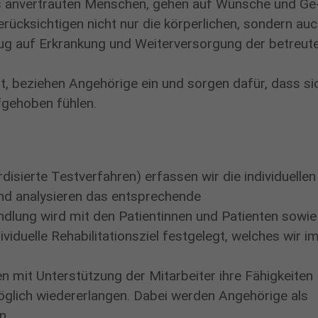
uns anvertrauten Menschen, gehen auf Wünsche und Ge
Name
cookie_optin
Cookie von Google Analytics, dass verhindert, das
rücksichtigen nicht nur die körperlichen, sondern au
Zweck
Anbieter
www.proselis.de
automatisierter Besuch (Bots) gezaählt werden.
zug auf Erkrankung und Weiterversorgung der betreut
Diese Cookies wird verwendet, um die
Laufzeit
10 Minuten
Zweck
Datenschutzeinstellungen zu speichern
nt, beziehen Angehörige ein und sorgen dafür, dass si
fgehoben fühlen.
Name
_gid
Laufzeit
1 Jahr
Anbieter
Google Analytics
Cookies, das das wiederholte Besuche am selben Tag
Zweck
isierte Testverfahren) erfassen wir die individuellen
registriert.
nd analysieren das entsprechende
Laufzeit
24 Stunden nach Inaktivität des Besuchers
andlung wird mit den Patientinnen und Patienten sowie
iduelle Rehabilitationsziel festgelegt, welches wir i
n mit Unterstützung der Mitarbeiter ihre Fähigkeiten
öglich wiedererlangen. Dabei werden Angehörige als
n.