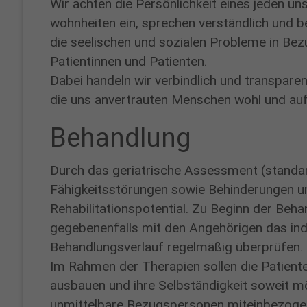
Alexandra
Wir achten die Persönlichkeit eines jeden 
wohnheiten ein, sprechen verständlich und be
Schneider
die seelischen und sozialen Probleme in Be
CHEFSEKRETÄRIN
Patientinnen und Patienten.
Telefon:
Dabei handeln wir verbindlich und transpare
02361
die uns anvertrauten Menschen wohl und au
/
Behandlung
54
-
Durch das geriatrische Assessment (standard
2350
Fähigkeitsstörungen sowie Behinderungen u
Fax:
Rehabilitationspotential. Zu Beginn der Beh
02361
gegebenenfalls mit den Angehörigen das indiv
/
Behandlungsverlauf regelmäßig überprüfen.
54
Im Rahmen der Therapien sollen die Patiente
-
ausbauen und ihre Selbständigkeit soweit m
2352
unmittelbare Bezugspersonen miteinbezoge