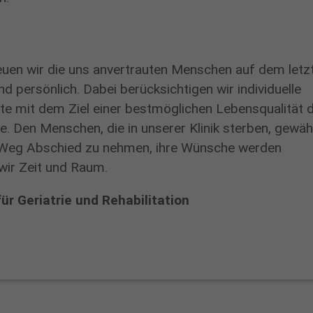
reuen wir die uns anvertrauten Menschen auf dem letz
×
d persönlich. Dabei berücksichtigen wir individuelle
e mit dem Ziel einer bestmöglichen Lebensqualität 
 Den Menschen, die in unserer Klinik sterben, gewä
en Weg Abschied zu nehmen, ihre Wünsche werden
 wir Zeit und Raum.
S
für Geriatrie und Rehabilitation
t
i
f
t
u