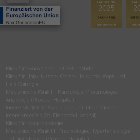
L
I
S
E
i
n
K
Klinik für Gynäkologie und Geburtshilfe
r
Klinik für Hals-, Nasen-, Ohren- Heilkunde, Kopf- und
a
Hals-Chirurgie
n
Medizinische Klinik II - Kardiologie, Pneumologie,
Angiologie (Prosper-Hospital)
k
Innere Medizin II: Kardiologie und Internistische
e
Intensivmedizin (St. Elisabeth-Hospital)
n
Klinik für Koloproktologie
Medizinische Klinik III - Nephrologie, Hypertensiologie
h
und Diabetologie (Prosper-Hospital)