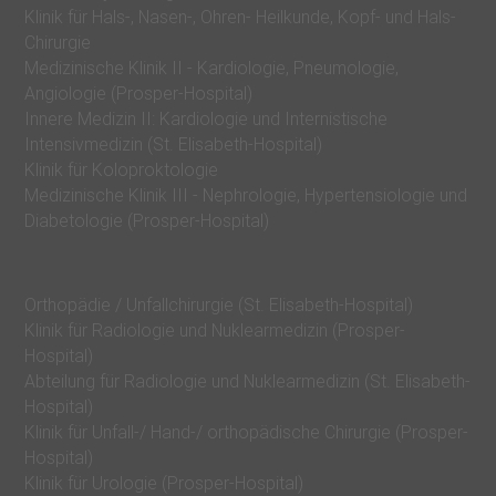
e
Klinik für Hals-, Nasen-, Ohren- Heilkunde, Kopf- und Hals-
Chirurgie
r
Medizinische Klinik II - Kardiologie, Pneumologie,
u
Angiologie (Prosper-Hospital)
n
Innere Medizin II: Kardiologie und Internistische
Intensivmedizin (St. Elisabeth-Hospital)
s
Klinik für Koloproktologie
K
Medizinische Klinik III - Nephrologie, Hypertensiologie und
r
Diabetologie (Prosper-Hospital)
a
n
Orthopädie / Unfallchirurgie (St. Elisabeth-Hospital)
k
Klinik für Radiologie und Nuklearmedizin (Prosper-
e
Hospital)
n
Abteilung für Radiologie und Nuklearmedizin (St. Elisabeth-
Hospital)
h
Klinik für Unfall-/ Hand-/ orthopädische Chirurgie (Prosper-
a
Hospital)
u
Klinik für Urologie (Prosper-Hospital)