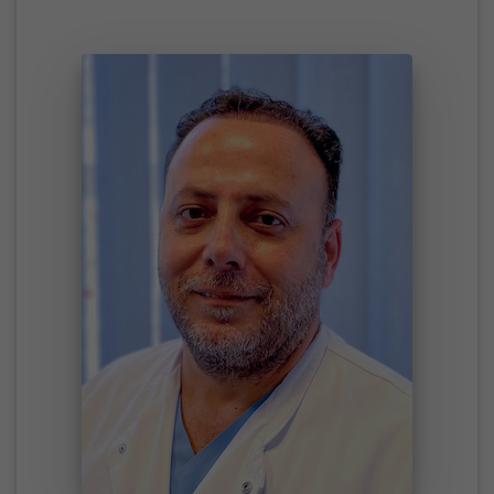
Sprechstunde
Prof.
Dr.
Teschner:
Sprechstunde
Mittwochs
oder
nach
Vereinbarung.
Terminvereinbarung
unter
Tel.:
02361
54
2550
oder
online