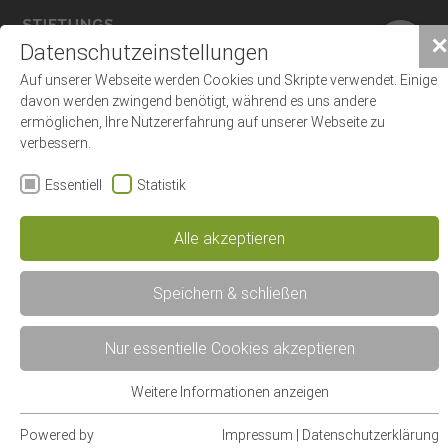
×
✕
Datenschutzeinstellungen
Auf unserer Webseite werden Cookies und Skripte verwendet. Einige
davon werden zwingend benötigt, während es uns andere
ermöglichen, Ihre Nutzererfahrung auf unserer Webseite zu
verbessern.
Essentiell
Statistik
Korrektur der äußeren Nase
Alle akzeptieren
Speichern & schließen
Korrekturen der äußeren Nase finden zum
Nur essentielle Cookies akzeptieren
Teil aus ästhetischen Gründen, aber auch
Kontakt
aus medizinischen Gründen statt, um eine
Weitere Informationen anzeigen
Essentiell
bessere Nasenatmung zu erreichen.
Essentielle Cookies werden für grundlegende Funktionen der
Powered by
Impressum
|
Datenschutzerklärung