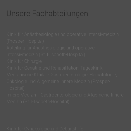
i
S
Unsere Fachabteilungen
t
a
n
Klinik für Anästhesiologie und operative Intensivmedizin
(Prosper-Hospital)
d
Abteilung für Anästhesiologie und operative
o
Intensivmedizin (St. Elisabeth-Hospital)
r
Klinik für Chirurgie
Klinik für Geriatrie und Rehabilitation, Tagesklinik
t
Medizinische Klinik I - Gastroenterologie, Hämatologie,
e
Onkologie und Allgemeine Innere Medizin (Prosper-
Hospital)
W
Innere Medizin I: Gastroenterologie und Allgemeine Innere
i
Medizin (St. Elisabeth-Hospital)
r
ü
b
Klinik für Gynäkologie und Geburtshilfe