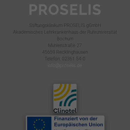
n
i
k
u
Stiftungsklinikum PROSELIS gGmbH
Akademisches Lehrkrankenhaus der Ruhruniversität
m
Bochum
P
Mühlenstraße 27
R
45659 Recklinghausen
O
Telefon: 02361 54-0
S
info@proselis.de
E
L
I
S
E
i
n