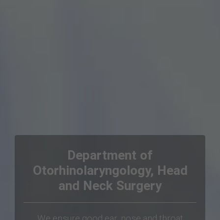
Department of
Otorhinolaryngology, Head
and Neck Surgery
×
We ensure good ear, nose and throat