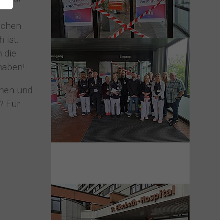
schen
 ist.
 die
haben!
nnen und
? Für