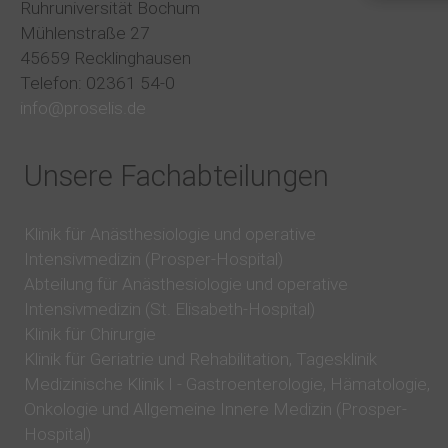
Ruhruniversität Bochum
Mühlenstraße 27
45659 Recklinghausen
Telefon: 02361 54-0
info@proselis.de
Unsere Fachabteilungen
Klinik für Anästhesiologie und operative
Intensivmedizin (Prosper-Hospital)
Abteilung für Anästhesiologie und operative
Intensivmedizin (St. Elisabeth-Hospital)
Klinik für Chirurgie
Klinik für Geriatrie und Rehabilitation, Tagesklinik
Medizinische Klinik I - Gastroenterologie, Hämatologie,
Onkologie und Allgemeine Innere Medizin (Prosper-
Hospital)