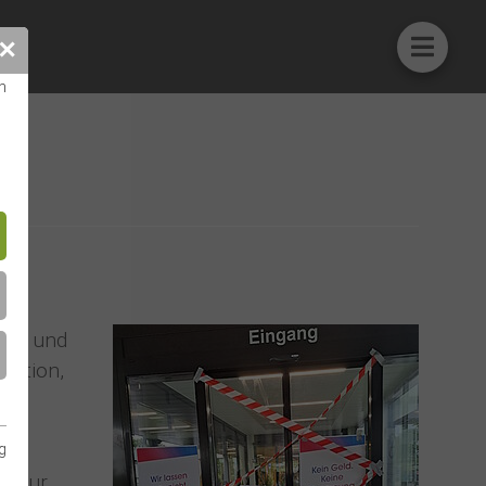
✕
n
nnen und
Aktion,
g
en zur