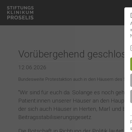
Vorübergehend geschloss
12.06.2026
Bundesweite Protestaktion auch in den Häusern des Stif
"Wir sind für euch da. Solange es noch geht.
Patient:innen unserer Häuser an den Hauptei
der sich auch Häuser in Herten, Marl und bu
Beitragsstabilisierungsgesetz.
Die Botschaft in Richtung der Politik lautet