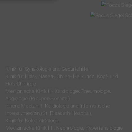
n
g
s
k
l
i
n
i
k
Klinik für Gynäkologie und Geburtshilfe
Klinik für Hals-, Nasen-, Ohren- Heilkunde, Kopf- und
u
Hals-Chirurgie
m
Medizinische Klinik II - Kardiologie, Pneumologie,
P
Angiologie (Prosper-Hospital)
R
Innere Medizin II: Kardiologie und Internistische
O
Intensivmedizin (St. Elisabeth-Hospital)
S
Klinik für Koloproktologie
E
Medizinische Klinik III - Nephrologie, Hypertensiologie