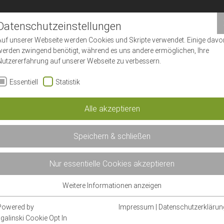
Datenschutzeinstellungen
Auf unserer Webseite werden Cookies und Skripte verwendet. Einige davo
werden zwingend benötigt, während es uns andere ermöglichen, Ihre
Nutzererfahrung auf unserer Webseite zu verbessern.
Essentiell
Statistik
en
Alle akzeptieren
tungsklinikums PROSELIS
Speichern & schließen
" und "Geschlossen" mussten heute einige Besucher:i
Nur essentielle Cookies akzeptieren
ngängen lesen. Der Hintergrund dieser symbolischen 
ndesweit angeschlossen haben, ist das GKV-
Weitere Informationen anzeigen
Essentiell
Essentielle Cookies werden für grundlegende Funktionen der Webseite
Powered by
Impressum
|
Datenschutzerklärun
benötigt. Dadurch ist gewährleistet, dass die Webseite einwandfrei
sgalinski Cookie Opt In
: Wir Krankenhäuser stehen schon heute mit dem Rück