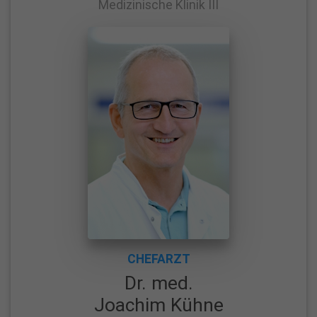
Medizinische Klinik III
W
i
r
ü
b
e
r
u
n
s
K
r
CHEFARZT
Dr. med.
a
n
Joachim Kühne