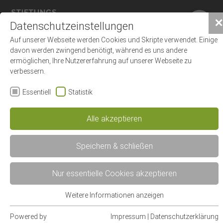
×
✕
Datenschutzeinstellungen
Auf unserer Webseite werden Cookies und Skripte verwendet. Einige
davon werden zwingend benötigt, während es uns andere
ermöglichen, Ihre Nutzererfahrung auf unserer Webseite zu
verbessern.
Essentiell
Statistik
Leistungsspektrum
Alle akzeptieren
Speichern & schließen
Schwerpunkt N -
Nur essentielle Cookies akzeptieren
Nephrologie /
Weitere Informationen anzeigen
Nierenerkrankungen
Essentiell
Essentielle Cookies werden für grundlegende Funktionen der
Powered by
Impressum
|
Datenschutzerklärung