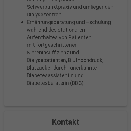
u
Schwerpunktpraxis und umliegenden
s
Dialysezentren
‒
Ernährungsberatung und –schulung
z
während des stationären
w
Aufenthaltes von Patienten
e
mit fortgeschrittener
i
Niereninsuffizienz und
S
Dialysepatienten, Bluthochdruck,
Blutzucker durch anerkannte
t
Diabetesassistentin und
a
Diabetesberaterin (DDG)
n
d
o
r
t
Kontakt
e