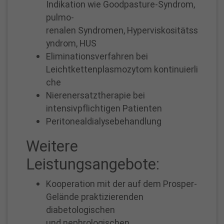
L
Indikation wie Goodpasture-Syndrom,
I
pulmo-
renalen Syndromen, Hyperviskositätss
S
yndrom, HUS
E
Eliminationsverfahren bei
i
Leichtkettenplasmozytom kontinuierli
n
che
K
Nierenersatztherapie bei
intensivpflichtigen Patienten
r
Peritonealdialysebehandlung
a
n
Weitere
k
Leistungsangebote:
e
n
Kooperation mit der auf dem Prosper-
h
Gelände praktizierenden
diabetologischen
a
und nephrologischen