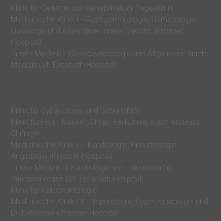
g
Klinik für Geriatrie und Rehabilitation, Tagesklinik
Medizinische Klinik I - Gastroenterologie, Hämatologie,
z
Onkologie und Allgemeine Innere Medizin (Prosper-
ä
Hospital)
h
Innere Medizin I: Gastroenterologie und Allgemeine Innere
Medizin (St. Elisabeth-Hospital)
l
t
!
H
Klinik für Gynäkologie und Geburtshilfe
Klinik für Hals-, Nasen-, Ohren- Heilkunde, Kopf- und Hals-
y
Chirurgie
g
Medizinische Klinik II - Kardiologie, Pneumologie,
i
Angiologie (Prosper-Hospital)
Innere Medizin II: Kardiologie und Internistische
e
Intensivmedizin (St. Elisabeth-Hospital)
n
Klinik für Koloproktologie
e
Medizinische Klinik III - Nephrologie, Hypertensiologie und
Diabetologie (Prosper-Hospital)
P