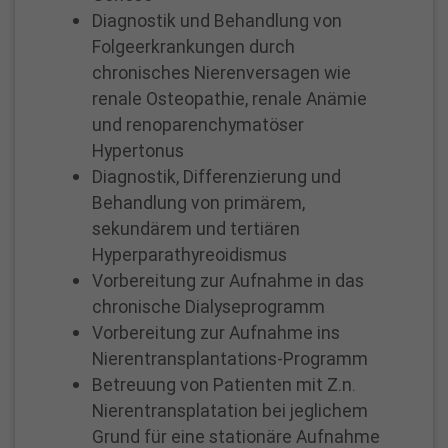
Diabetologie
Diagnostik und Behandlung von
Anbieter
Google Analytics
Folgeerkrankungen durch
Name
cookie_optin
chronisches Nierenversagen wie
Cookie von Google Analytics, dass verhindert,
Anbieter
www.proselis.de
Zweck
das automatisierter Besuch (Bots) gezaählt
renale Osteopathie, renale Anämie
werden.
und renoparenchymatöser
Diese Cookies wird verwendet, um die
Zweck
Hypertonus
Datenschutzeinstellungen zu speichern
Laufzeit
10 Minuten
Diagnostik, Differenzierung und
Laufzeit
1 Jahr
Behandlung von primärem,
Name
_gid
sekundärem und tertiären
Hyperparathyreoidismus
Anbieter
Google Analytics
Vorbereitung zur Aufnahme in das
Cookies, das das wiederholte Besuche am
chronische Dialyseprogramm
Zweck
selben Tag registriert.
Vorbereitung zur Aufnahme ins
Nierentransplantations-Programm
Laufzeit
24 Stunden nach Inaktivität des Besuchers
Susanne
Betreuung von Patienten mit Z.n.
Nierentransplatation bei jeglichem
Maleszka
Grund für eine stationäre Aufnahme