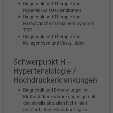
CHEFSEKRETÄRIN
Diagnostik und Therapie von
Telefon:
Hyperviskositäts-Syndromen
Tel.:
Diagnostik und Therapie von
02361
Hämolytisch-Urämischem Syndrom,
/
TTP
54
Diagnostik und Therapie von
-
Kollagenosen und Vaskulitiden
2600
Fax:
Schwerpunkt H -
Fax:
02361
Hypertensiologie /
/
Hochdruckerkrankungen
54
-
Diagnostik und Behandlung aller
2602
Bluthochdruckerkrankungen gemäß
susanne.maleszka@proselis.de
den jeweils aktuellen Richtlinien
der Deutschen Hochdruckliga in
Sprechzeiten