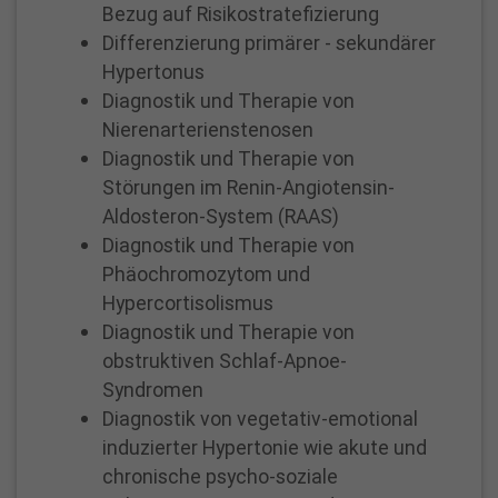
Bezug auf Risikostratefizierung
Notfälle
Differenzierung primärer - sekundärer
jeder
Hypertonus
Zeit!
Diagnostik und Therapie von
Nierenarterienstenosen
Termine
Diagnostik und Therapie von
nach
Störungen im Renin-Angiotensin-
individueller
Aldosteron-System (RAAS)
Diagnostik und Therapie von
Absprache
Phäochromozytom und
Hypercortisolismus
TERMINBUCHUNG
Diagnostik und Therapie von
ONLINE
obstruktiven Schlaf-Apnoe-
Syndromen
Kontakt
Diagnostik von vegetativ-emotional
induzierter Hypertonie wie akute und
Dialyseabteilung
chronische psycho-soziale