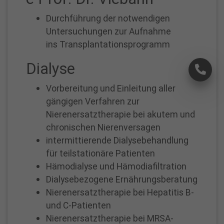
Durchführung der notwendigen
Untersuchungen zur Aufnahme
ins Transplantationsprogramm
×
Dialyse
Vorbereitung und Einleitung aller
gängigen Verfahren zur
Nierenersatztherapie bei akutem und
chronischen Nierenversagen
intermittierende Dialysebehandlung
S
für teilstationäre Patienten
t
Hämodialyse und Hämodiafiltration
i
Dialysebezogene Ernährungsberatung
f
Nierenersatztherapie bei Hepatitis B-
t
und C-Patienten
u
Nierenersatztherapie bei MRSA-