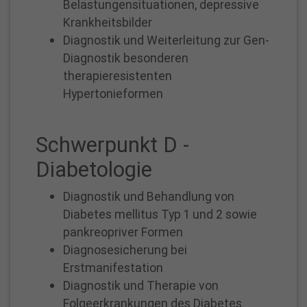
Belastungensituationen, depressive
Montags,
Krankheitsbilder
Mittwochs
Diagnostik und Weiterleitung zur Gen-
und
Diagnostik besonderen
Freitags
therapieresistenten
von
Hypertonieformen
6:00
bis
19:30
Schwerpunkt D -
Dienstags,
Diabetologie
Donnerstags,
Samstags
Diagnostik und Behandlung von
von
Diabetes mellitus Typ 1 und 2 sowie
6:00
pankreopriver Formen
bis
Diagnosesicherung bei
16:30
Erstmanifestation
Tel.:
Diagnostik und Therapie von
02361 /
Folgeerkrankungen des Diabetes