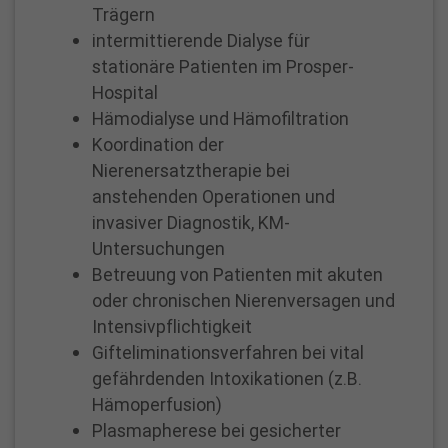
n
Trägern
g
intermittierende Dialyse für
s
stationäre Patienten im Prosper-
k
Hospital
l
Hämodialyse und Hämofiltration
Koordination der
i
Nierenersatztherapie bei
n
anstehenden Operationen und
i
invasiver Diagnostik, KM-
k
Untersuchungen
u
Betreuung von Patienten mit akuten
m
oder chronischen Nierenversagen und
P
Intensivpflichtigkeit
R
Gifteliminationsverfahren bei vital
O
gefährdenden Intoxikationen (z.B.
S
Hämoperfusion)
E
Plasmapherese bei gesicherter