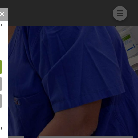
✕
n
g