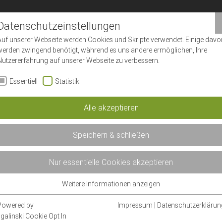
Datenschutzeinstellungen
Auf unserer Webseite werden Cookies und Skripte verwendet. Einige davo
werden zwingend benötigt, während es uns andere ermöglichen, Ihre
Nutzererfahrung auf unserer Webseite zu verbessern.
Essentiell
Statistik
Alle akzeptieren
Speichern & schließen
Nur essentielle Cookies akzeptieren
Weitere Informationen anzeigen
Essentiell
Essentielle Cookies werden für grundlegende Funktionen der Webseite
Powered by
Impressum
|
Datenschutzerklärun
benötigt. Dadurch ist gewährleistet, dass die Webseite einwandfrei
sgalinski Cookie Opt In