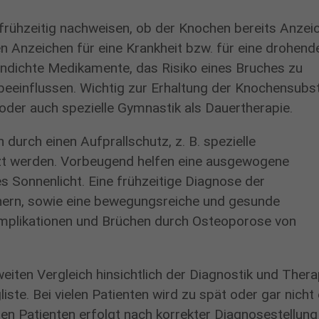
rühzeitig nachweisen, ob der Knochen bereits Anzei
 Anzeichen für eine Krankheit bzw. für eine drohend
hendichte Medikamente, das Risiko eines Bruches zu
eeinflussen. Wichtig zur Erhaltung der Knochensubs
S
oder auch spezielle Gymnastik als Dauertherapie.
t
i
durch einen Aufprallschutz, z. B. spezielle
f
tzt werden. Vorbeugend helfen eine ausgewogene
t
 Sonnenlicht. Eine frühzeitige Diagnose der
u
nern, sowie eine bewegungsreiche und gesunde
n
mplikationen und Brüchen durch Osteoporose von
g
s
k
eiten Vergleich hinsichtlich der Diagnostik und Thera
l
ste. Bei vielen Patienten wird zu spät oder gar nicht 
i
ren Patienten erfolgt nach korrekter Diagnosestellung