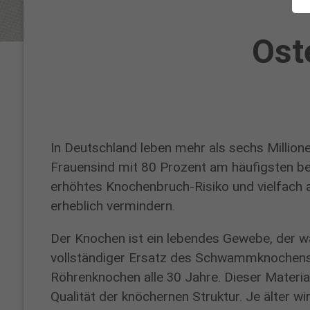
und
Ost
Orthopädische
Chirurgie
In Deutschland leben mehr als sechs Million
Frauensind mit 80 Prozent am häufigsten bet
erhöhtes Knochenbruch-Risiko und vielfach 
erheblich vermindern.
Der Knochen ist ein lebendes Gewebe, der 
vollständiger Ersatz des Schwammknochens e
Röhrenknochen alle 30 Jahre. Dieser Material
Qualität der knöchernen Struktur. Je älter 