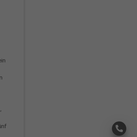
ein
n
,
,
ünf