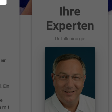
Ihre
Experten
Unfallchirurgie
 ein
. Ein
ie
n mit