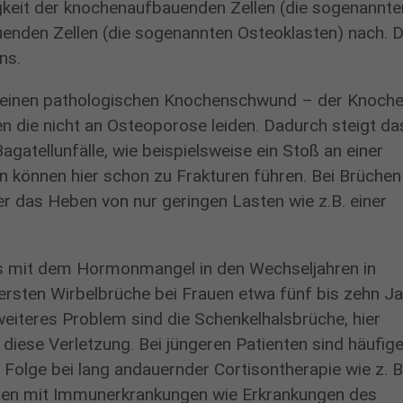
Name
cookie_optin
gkeit der knochenaufbauenden Zellen (die sogenannte
Cookie von Google Analytics, dass verhindert, das
nden Zellen (die sogenannten Osteoklasten) nach. D
Zweck
Anbieter
www.proselis.de
automatisierter Besuch (Bots) gezaählt werden.
rns.
Diese Cookies wird verwendet, um die
Laufzeit
10 Minuten
Zweck
at einen pathologischen Knochenschwund – der Knoch
Datenschutzeinstellungen zu speichern
en die nicht an Osteoporose leiden. Dadurch steigt da
Name
_gid
Laufzeit
1 Jahr
agatellunfälle, wie beispielsweise ein Stoß an einer
Anbieter
Google Analytics
 können hier schon zu Frakturen führen. Bei Brüchen
er das Heben von nur geringen Lasten wie z.B. einer
Cookies, das das wiederholte Besuche am selben Tag
Zweck
registriert.
s mit dem Hormonmangel in den Wechseljahren in
Laufzeit
24 Stunden nach Inaktivität des Besuchers
rsten Wirbelbrüche bei Frauen etwa fünf bis zehn J
weiteres Problem sind die Schenkelhalsbrüche, hier
diese Verletzung. Bei jüngeren Patienten sind häufige
olge bei lang andauernder Cortisontherapie wie z. B.
nten mit Immunerkrankungen wie Erkrankungen des