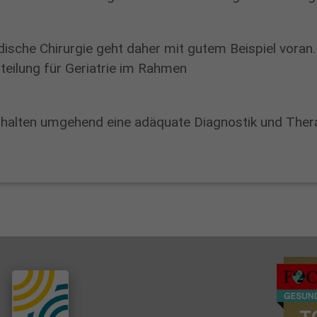
n
i
dische Chirurgie geht daher mit gutem Beispiel voran.
k
bteilung für Geriatrie im Rahmen
u
m
P
rhalten umgehend eine adäquate Diagnostik und Thera
R
O
S
E
L
I
S
E
i