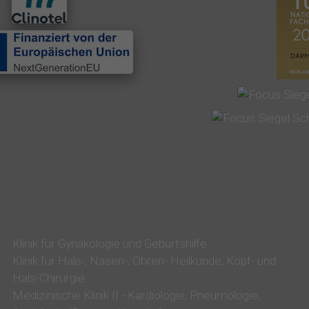
n
K
r
a
n
k
e
n
h
a
u
Klinik für Gynäkologie und Geburtshilfe
s
Klinik für Hals-, Nasen-, Ohren- Heilkunde, Kopf- und
‒
Hals-Chirurgie
z
Medizinische Klinik II - Kardiologie, Pneumologie,