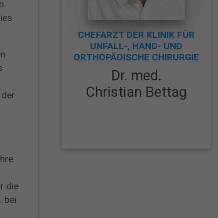
n
ies
CHEFARZT DER KLINIK FÜR
UNFALL-, HAND- UND
en
ORTHOPÄDISCHE CHIRURGIE
s
Dr. med.
Christian Bettag
 der
ahre
r die
 bei