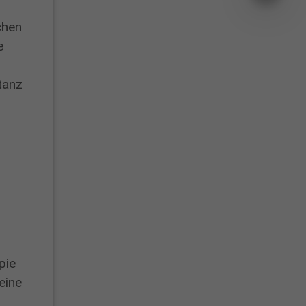
chen
e
tanz
pie
eine