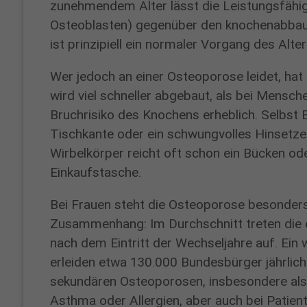
zunehmendem Alter lässt die Leistungsfähi
Osteoblasten) gegenüber den knochenabbaue
ist prinzipiell ein normaler Vorgang des Alte
Gabriele
Krajewski
Wer jedoch an einer Osteoporose leidet, h
wird viel schneller abgebaut, als bei Mensch
CHEFSEKRETÄRIN
Bruchrisiko des Knochens erheblich. Selbst B
Telefon:
Tischkante oder ein schwungvolles Hinsetzen
02361
Wirbelkörper reicht oft schon ein Bücken od
54
Einkaufstasche.
2152
Bei Frauen steht die Osteoporose besonder
Fax:
Zusammenhang: Im Durchschnitt treten die e
02361
nach dem Eintritt der Wechseljahre auf. Ein 
54
erleiden etwa 130.000 Bundesbürger jährlich 
2136
sekundären Osteoporosen, insbesondere als F
gabriele.krajewski@proselis.de
Asthma oder Allergien, aber auch bei Patie