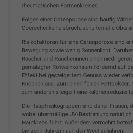
Ambulanz-
rheumatischen Formenkreises.
und
Folgen einer Osteoporose sind häufig Wirbe
Sprechzeiten
Oberschenkelhalsbruch, schulternahe Obera
Notfälle
Risikofaktoren für eine Osteoporose sind e
jederzeit!
Bewegung sowie wenig Sonnenlicht. Darüber
Raucher und Raucherinnen einen niedrigeren
UNSERE
gemäßigter Rotweinkonsum fördernd auf den
AMBULANZ
Effekt bei gesteigertem Genuss wieder verlo
UND
Knochen aus. Zum einen fehlen Fettpolster, 
SPRECHZEITEN
FINDEN SIE
zum anderen steigert eine kalorienreduzier
HIER
Die Hauptrisikogruppen sind daher Frauen, d
wobei übermäßige UV-Bestrahlung natürlich e
Hautkrebs führt. Außerdem vermehrt betroff
bis zehn Jahren nach den Wechseljahren.