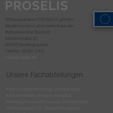
Stiftungsklinikum PROSELIS gGmbH
Akademisches Lehrkrankenhaus der
Ruhruniversität Bochum
Mühlenstraße 27
45659 Recklinghausen
Telefon: 02361 54-0
info@proselis.de
Unsere Fachabteilungen
Klinik für Anästhesiologie und operative
Intensivmedizin (Prosper-Hospital)
Abteilung für Anästhesiologie und operative
Intensivmedizin (St. Elisabeth-Hospital)