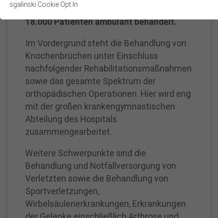
Webseite benötigt. Dadurch ist gewährleistet, dass die Webseite
sgalinski Cookie Opt In
Patienten operativ versorgt und etwa
Unfall-,
einwandfrei funktioniert.
18.000 Patienten ambulant behandelt.
Hand-
Name
PHPSESSID
Cookie-Informationen anzeigen
und
Im Vordergrund steht die Behandlung von
Orthopädische
Anbieter
www.proselis.de
Knochenbrüchen unter Einschluss
Statistik
Chirurgie
nachfolgender Rehabilitationsmaßnahmen
Diese Gruppe enthält Skripte und Cookies, mit dem wir die
Im Cookie PHPSESSID wird die Besuchssession
sowie das gesamte Spektrum der
Benutzung unserer Website analysieren, um sie stetig verbessern
Zweck
gespeichert, um wird nach schließen des
zu können.
orthopädischen Operationen. Hier wird eng
Browsers gelöscht.
mit der großen krankengymnastischen
Name
_ga
Cookie-Informationen anzeigen
Laufzeit
bis Beendigung des Browsers
Abteilung des Hospitals
zusammengearbeitet.
Anbieter
Google Analytics
Name
fe_typo_user
Weitere Schwerpunkte sind die
Cookie, das Informationen für die
Zweck
Anbieter
www.proselis.de
Verlaufstatistik speichert.
Behandlung und Notfallversorgung von
Verletzten sowie die Behandlung von
Die Cookie wird zur Formularspeicherung
Laufzeit
2 Jahre
Zweck
Sportverletzungen,
benötigt
Wirbelsäulenerkrankungen, Erkrankungen
Name
_gat_gtag_UA_154487740_1
der Gelenke einschließlich Arthrose und
Laufzeit
Bis zum Schließen des Browsers