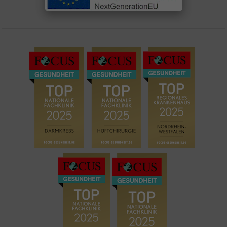
n
h
a
u
s
‒
z
w
e
i
S
t
a
n
d
o