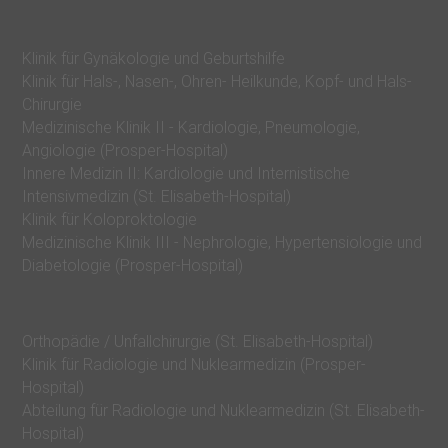
r
a
Klinik für Gynäkologie und Geburtshilfe
n
Klinik für Hals-, Nasen-, Ohren- Heilkunde, Kopf- und Hals-
k
Chirurgie
e
Medizinische Klinik II - Kardiologie, Pneumologie,
Angiologie (Prosper-Hospital)
n
Innere Medizin II: Kardiologie und Internistische
h
Intensivmedizin (St. Elisabeth-Hospital)
a
Klinik für Koloproktologie
Medizinische Klinik III - Nephrologie, Hypertensiologie und
u
Diabetologie (Prosper-Hospital)
s
b
e
Orthopädie / Unfallchirurgie (St. Elisabeth-Hospital)
Klinik für Radiologie und Nuklearmedizin (Prosper-
t
Hospital)
r
Abteilung für Radiologie und Nuklearmedizin (St. Elisabeth-
i
Hospital)