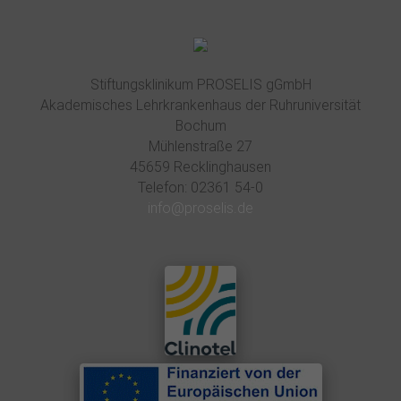
O
S
E
L
Stiftungsklinikum PROSELIS gGmbH
Akademisches Lehrkrankenhaus der Ruhruniversität
I
Bochum
S
Mühlenstraße 27
45659 Recklinghausen
E
Telefon: 02361 54-0
i
info@proselis.de
n
K
r
a
n
k
e