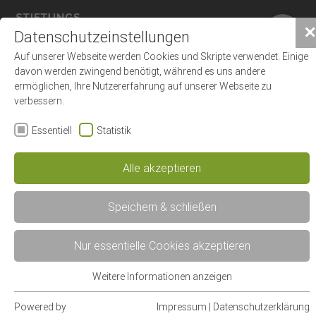
×
✕
Datenschutzeinstellungen
Auf unserer Webseite werden Cookies und Skripte verwendet. Einige
davon werden zwingend benötigt, während es uns andere
ermöglichen, Ihre Nutzererfahrung auf unserer Webseite zu
verbessern.
Essentiell
Statistik
Klinik für Unfall-, Hand- und
Alle akzeptieren
Orthopädische Chirurgie
Speichern & schließen
Nur essentielle Cookies akzeptieren
Die Klinik besteht seit 1997 als einzige
selbstständige Klinik dieser Art in
Weitere Informationen anzeigen
Essentiell
Klinik
Recklinghausen. Ihr stehen 40 Betten zur
Essentielle Cookies werden für grundlegende Funktionen der
für
Powered by
Impressum
|
Datenschutzerklärung
Verfügung. Jährlich werden rund 1.900