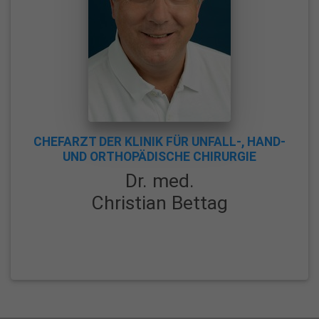
f
t
u
n
g
s
k
CHEFARZT DER KLINIK FÜR UNFALL-, HAND-
l
UND ORTHOPÄDISCHE CHIRURGIE
i
Dr. med.
n
Christian Bettag
i
k
u
m
P
R