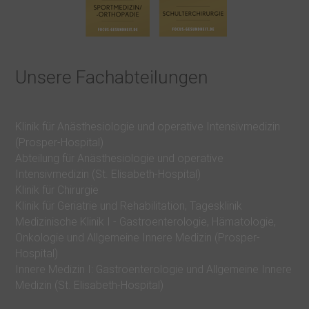
r
t
e
Unsere Fachabteilungen
W
i
Klinik für Anästhesiologie und operative Intensivmedizin
r
(Prosper-Hospital)
ü
Abteilung für Anästhesiologie und operative
b
Intensivmedizin (St. Elisabeth-Hospital)
e
Klinik für Chirurgie
Klinik für Geriatrie und Rehabilitation, Tagesklinik
r
Medizinische Klinik I - Gastroenterologie, Hämatologie,
u
Onkologie und Allgemeine Innere Medizin (Prosper-
n
Hospital)
Innere Medizin I: Gastroenterologie und Allgemeine Innere
s
Medizin (St. Elisabeth-Hospital)
K