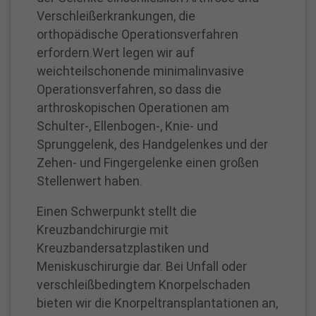
Verschleißerkrankungen, die
Anbieter
Google Analytics
orthopädische Operationsverfahren
Name
cookie_optin
Cookie von Google Analytics, dass verhindert,
erfordern.Wert legen wir auf
Gabriele
Anbieter
www.proselis.de
Zweck
das automatisierter Besuch (Bots) gezaählt
weichteilschonende minimalinvasive
Krajewski
werden.
Operationsverfahren, so dass die
Diese Cookies wird verwendet, um die
CHEFSEKRETÄRIN
Zweck
arthroskopischen Operationen am
Datenschutzeinstellungen zu speichern
Laufzeit
10 Minuten
Telefon:
Schulter-, Ellenbogen-, Knie- und
Laufzeit
1 Jahr
02361
Sprunggelenk, des Handgelenkes und der
Name
_gid
54
Zehen- und Fingergelenke einen großen
2152
Anbieter
Google Analytics
Stellenwert haben.
Fax:
Cookies, das das wiederholte Besuche am
Einen Schwerpunkt stellt die
02361
Zweck
selben Tag registriert.
Kreuzbandchirurgie mit
54
Kreuzbandersatzplastiken und
2136
Laufzeit
24 Stunden nach Inaktivität des Besuchers
Meniskuschirurgie dar. Bei Unfall oder
gabriele.krajewski@proselis.de
verschleißbedingtem Knorpelschaden
Ambulanz-
bieten wir die Knorpeltransplantationen an,