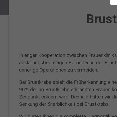
Brust
In enger Kooperation zwischen Frauenklinik 
Anna
abklärungsbedüftigen Befunden in der Brust
Witzik
unnötige Operationen zu vermeiden.
CHEFSEKRETÄRIN
Bei Brustkrebs spielt die Früherkennung ein
Telefon:
90% der an Brustkrebs erkrankten Frauen k
02361
Zeitpunkt erkannt wird. Deshalb halten wir 
/
Senkung der Sterblichkeit bei Brustkrebs.
54-
Wir bieten Ihnen die komplette Diagnostik v