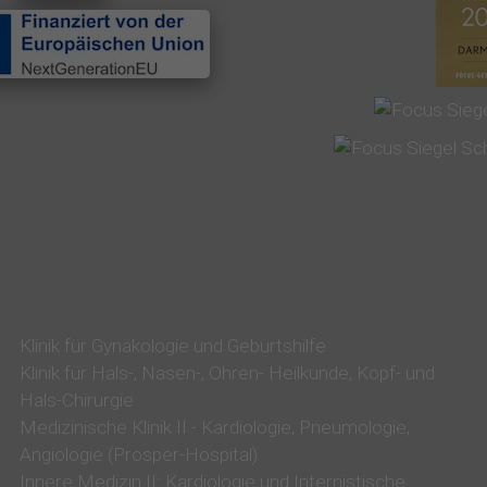
E
L
I
S
E
i
n
K
r
a
Klinik für Gynäkologie und Geburtshilfe
n
Klinik für Hals-, Nasen-, Ohren- Heilkunde, Kopf- und
Hals-Chirurgie
k
Medizinische Klinik II - Kardiologie, Pneumologie,
e
Angiologie (Prosper-Hospital)
n
Innere Medizin II: Kardiologie und Internistische