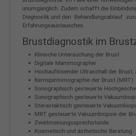
unumgänglich. Zudem schafft die Einbindung
ZU DEN
Diagnostik und den Behandlungsablauf zusä
SPRECHSTUNDEN
Erfahrungsaustausches.
Brustdiagnostik im Brus
Klinische Untersuchung der Brust
Digitale Mammographie
Hochauflösender Ultraschall der Brust,
Kernspintomographie der Brust (MRT)
Sonographisch gesteuerte Hochgeschwi
Sonographisch gesteuerte Vakuumbiops
Stereotaktisch gesteuerte Vakuumbiop
MRT gesteuerte Vakuumbiopsie der Br
Zweitmeinungssprechstunde
Kosmetisch und ästhetische Beratung