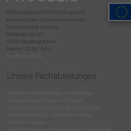
Stiftungsklinikum PROSELIS gGmbH
Akademisches Lehrkrankenhaus der
Ruhruniversität Bochum
Mühlenstraße 27
45659 Recklinghausen
Telefon: 02361 54-0
info@proselis.de
Unsere Fachabteilungen
Klinik für Anästhesiologie und operative
Intensivmedizin (Prosper-Hospital)
Abteilung für Anästhesiologie und operative
Intensivmedizin (St. Elisabeth-Hospital)
Klinik für Chirurgie
Klinik für Geriatrie und Rehabilitation, Tagesklinik