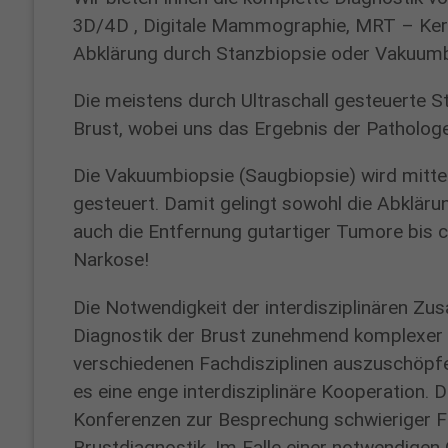
2450
3D/4D , Digitale Mammographie, MRT – Kerns
Fax:
Abklärung durch Stanzbiopsie oder Vakuumb
02361
/
Die meistens durch Ultraschall gesteuerte S
54-
Brust, wobei uns das Ergebnis der Patholog
2457
anna.witzik@proselis.de
Die Vakuumbiopsie (Saugbiopsie) wird mitt
gesteuert. Damit gelingt sowohl die Abkläru
Klinik
auch die Entfernung gutartiger Tumore bis 
für
Narkose!
Gynäkologie
Die Notwendigkeit der interdisziplinären Zu
und
Diagnostik der Brust zunehmend komplexer 
Geburtshilfe
verschiedenen Fachdisziplinen auszuschöpfe
es eine enge interdisziplinäre Kooperation.
Notfälle
Konferenzen zur Besprechung schwieriger Fäl
jederzeit!
Brustdiagnostik. Im Falle einer notwendige