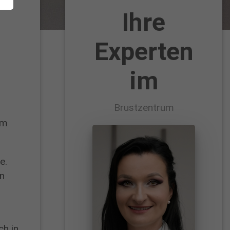
Ihre
Experten
im
Brustzentrum
um
e.
en
ch in