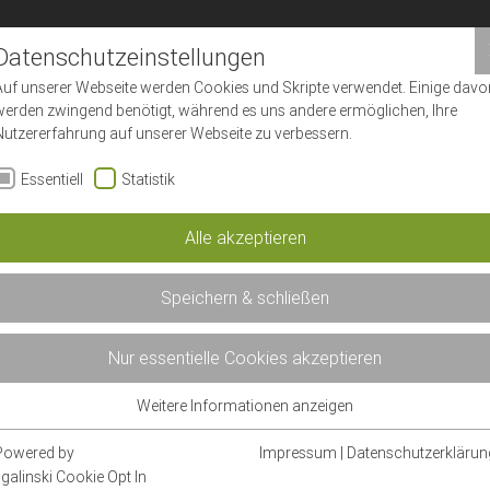
Datenschutzeinstellungen
Auf unserer Webseite werden Cookies und Skripte verwendet. Einige davo
werden zwingend benötigt, während es uns andere ermöglichen, Ihre
Nutzererfahrung auf unserer Webseite zu verbessern.
Essentiell
Statistik
Alle akzeptieren
Speichern & schließen
Nur essentielle Cookies akzeptieren
Weitere Informationen anzeigen
Essentiell
Essentielle Cookies werden für grundlegende Funktionen der Webseite
Powered by
Impressum
|
Datenschutzerklärun
benötigt. Dadurch ist gewährleistet, dass die Webseite einwandfrei
sgalinski Cookie Opt In