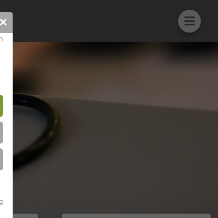
✕
n
g