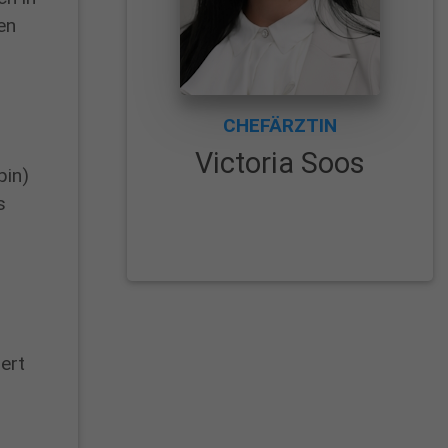
en
CHEFÄRZTIN
Victoria Soos
pin)
s
ert