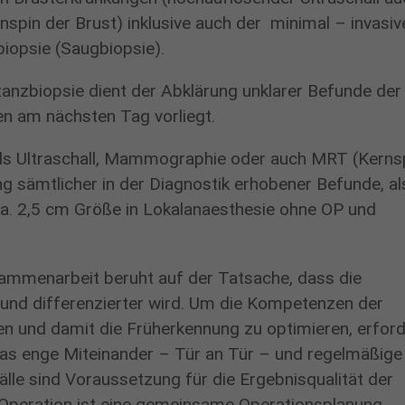
Name
cookie_optin
pin der Brust) inklusive auch der minimal – invasiv
Cookie von Google Analytics, dass verhindert, das
Zweck
Anbieter
www.proselis.de
automatisierter Besuch (Bots) gezaählt werden.
iopsie (Saugbiopsie).
Diese Cookies wird verwendet, um die
Laufzeit
10 Minuten
tanzbiopsie dient der Abklärung unklarer Befunde der
Zweck
Datenschutzeinstellungen zu speichern
en am nächsten Tag vorliegt.
Name
_gid
Laufzeit
1 Jahr
els Ultraschall, Mammographie oder auch MRT (Kerns
Anbieter
Google Analytics
ng sämtlicher in der Diagnostik erhobener Befunde, al
ca. 2,5 cm Größe in Lokalanaesthesie ohne OP und
Cookies, das das wiederholte Besuche am selben Tag
Zweck
registriert.
Laufzeit
24 Stunden nach Inaktivität des Besuchers
sammenarbeit beruht auf der Tatsache, dass die
und differenzierter wird. Um die Kompetenzen der
n und damit die Früherkennung zu optimieren, erford
 Das enge Miteinander – Tür an Tür – und regelmäßige
le sind Voraussetzung für die Ergebnisqualität der
n Operation ist eine gemeinsame Operationsplanung